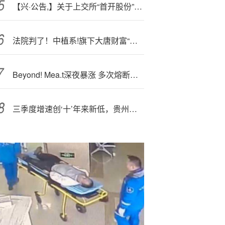
【兴·公告,】关于上交所“首开股份”重点监控证券交易的风险提示
法院判了！中植系!旗下大唐财富“非吸”涉案员工退缴
Beyond! Mea.t深夜暴涨 多次熔断！4天12倍 又见散户逼空？
三季度增速创‘十’年来新低，贵州茅台9%增长目标有点悬了