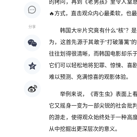
的拷问，再到《老男孩》里令人窒
🔥方式，直击观众内心最柔软，也
分享
韩国大🌸片究竟有什么“核”
为，这首先源于其敢于“打破藩篱”
往往划得很清晰，而韩国电影却乐
它们可以轻松地将犯罪、惊悚、喜
难以预测、充满惊喜的观影体验。
举例来说，《寄生虫》表面上
它又摇身一变为一部尖锐的社会批
的游走，使得观众始终处于一种高
从中挖掘出更深层次的意义。