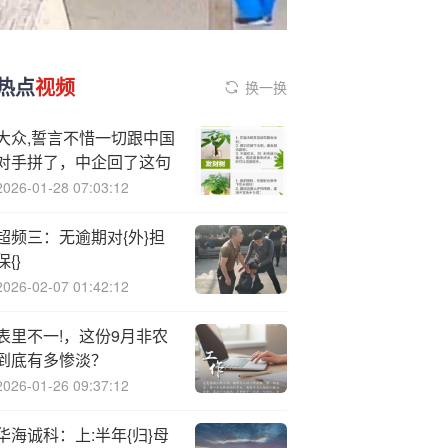
热点
视频
换一换
大众,誓言不惜一切跟中国
对手拼了，中企回了这句
2026-01-28 07:03:12
超频三：无逾期对{外}担
保{}
2026-02-07 01:42:12
表里不一!，这份9月非农
到底有多惨淡？
2026-01-26 09:37:12
华海诚科：上:半年{归}母