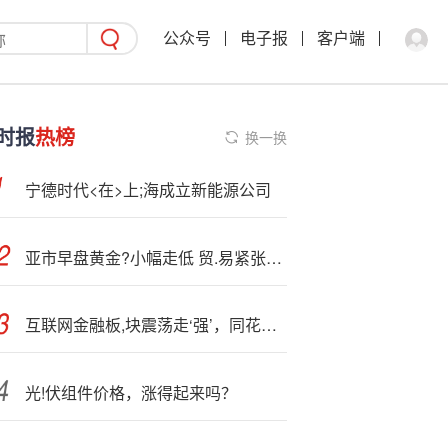
公众号
电子报
客户端
时报
热榜
换一换
宁德时代<在>上;海成立新能源公司
亚市早盘黄金?小幅走低 贸.易紧张关系有缓和迹象
互联网金融板,块震荡走‘强’，同花顺涨超5%
光!伏组件价格，涨得起来吗？