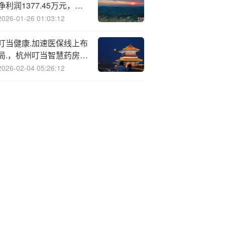
净利润1377.45万元，同
比下降44.67%
2026-01-26 01:03:12
叮当健康.加速医保线上布
局.，杭州叮当智慧药房落
地医保在线支付
2026-02-04 05:26:12